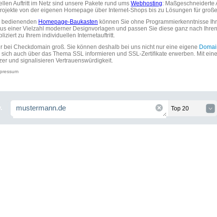
uellen Auftritt im Netz sind unsere Pakete rund ums
Webhosting
: Maßgeschneiderte A
tprojekte von der eigenen Homepage über Internet-Shops bis zu Lösungen für gr
zu bedienenden
Homepage-Baukasten
können Sie ohne Programmierkenntnisse Ihre
aus einer Vielzahl moderner Designvorlagen und passen Sie diese ganz nach Ihre
ziert zu Ihrem individuellen Internetauftritt.
ir bei Checkdomain groß. Sie können deshalb bei uns nicht nur eine eigene
Domai
 sich auch über das Thema SSL informieren und SSL-Zertifikate erwerben. Mit ein
zer und signalisieren Vertrauenswürdigkeit.
pressum
.
Top 20